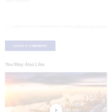
I agree that my submitted data is being
collected and stored
.
*
You May Also Like